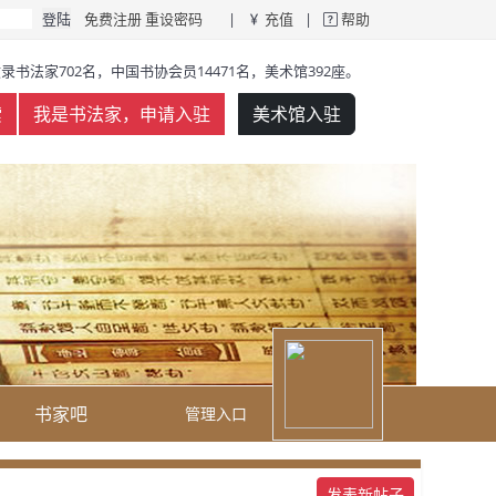
免费注册
重设密码
|
充值
|
帮助
录书法家702名，中国书协会员14471名，美术馆392座。
索
我是书法家，申请入驻
美术馆入驻
书家吧
管理入口
发表新帖子