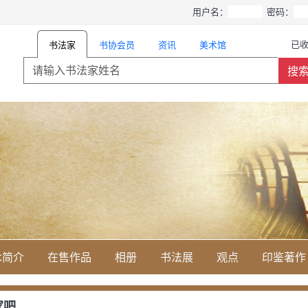
用户名：
密码：
已收
书协会员
资讯
美术馆
书法家
搜
术简介
在售作品
相册
书法展
观点
印鉴著作
家吧