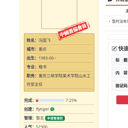
• 暂时没有
姓名：
冯国飞
快速
城市：
重庆
出生：
1983-06~
标 题
专业：
楷书
内 容
职务：
重庆三峡学院美术学院山水工
作室主任
验证码
完成：
7.25%
创建：
flytiger
管理：
暂无
申请管理权
人气：
52300